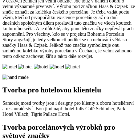
v českých zemích jen velmi obtížně. Jde totiž v daném oboru o
velmi významné prvenství. Výrobu pod značkou Haas & Czjzek lze
směle označit za kolébku českého porcelánu. Je třeba vzdát poctu
všem, kteří od prvopočátku existence porcelánky až do dnů
dnešních společným dílem proslavili tuto značku ve všech koutech
kulturního světa. A je důležité, aby punc této značky nepřevál prach
zapomnění. Pro všechny, kdo se v projektu Bohemia Porcelain
Story angažují, je tedy velkou ctí podílet se na uchování věhlasu
značky Haas & Czjzek. Jelikož tato značka symbolizuje onu
zmíněnou kolébku výroby porcelánu v Čechách, je velmi záhodno
tento odkaz zachovat, šířit a takto dále rozvíjet.
Tvorba pro hotelovou klientelu
Samozřejmostí tvorby jsou i designy pro klienty z oboru hoteliérství
a restauratérství. Jsou jimi např. hotel Julis Café Schindler, Park
Hotel Villach, Tigris Pallace Hotel.
Tvorba porcelánových výrobků pro
světové značky