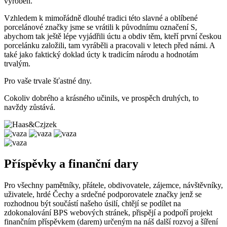
vyroben.
Vzhledem k mimořádně dlouhé tradici této slavné a oblíbené
porcelánové značky jsme se vrátili k původnímu označení S,
abychom tak ještě lépe vyjádřili úctu a obdiv těm, kteří první českou
porcelánku založili, tam vyráběli a pracovali v letech před námi. A
také jako faktický doklad úcty k tradicím národu a hodnotám
trvalým.
Pro vaše trvale šťastné dny.
Cokoliv dobrého a krásného učinils, ve prospěch druhých, to
navždy zůstává.
Příspěvky a finanční dary
Pro všechny pamětníky, přátele, obdivovatele, zájemce, návštěvníky,
uživatele, hrdé Čechy a srdečné podporovatele značky jenž se
rozhodnou být součástí našeho úsilí, chtějí se podílet na
zdokonalování BPS webových stránek, přispějí a podpoří projekt
finančním příspěvkem (darem) určeným na náš další rozvoj a šíření