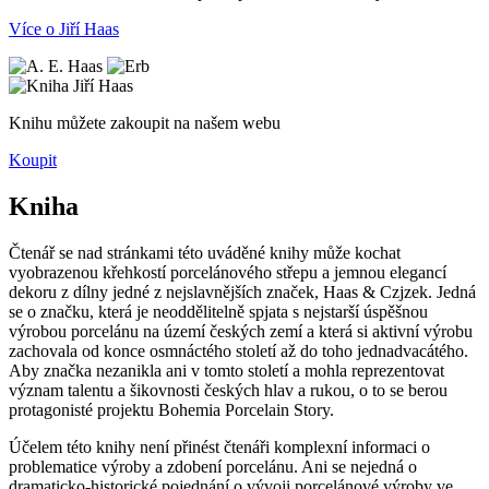
Více o Jiří Haas
Knihu můžete zakoupit na našem webu
Koupit
Kniha
Čtenář se nad stránkami této uváděné knihy může kochat
vyobrazenou křehkostí porcelánového střepu a jemnou elegancí
dekoru z dílny jedné z nejslavnějších značek, Haas & Czjzek. Jedná
se o značku, která je neoddělitelně spjata s nejstarší úspěšnou
výrobou porcelánu na území českých zemí a která si aktivní výrobu
zachovala od konce osmnáctého století až do toho jednadvacátého.
Aby značka nezanikla ani v tomto století a mohla reprezentovat
význam talentu a šikovnosti českých hlav a rukou, o to se berou
protagonisté projektu Bohemia Porcelain Story.
Účelem této knihy není přinést čtenáři komplexní informaci o
problematice výroby a zdobení porcelánu. Ani se nejedná o
dramaticko-historické pojednání o vývoji porcelánové výroby ve