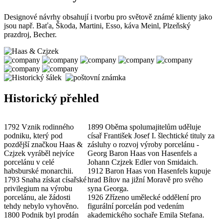
Designové návrhy obsahují i tvorbu pro světově známé klienty jako
jsou např. Baťa, Škoda, Martini, Esso, káva Meinl, Plzeňský
prazdroj, Becher.
Historický přehled
1792 Vznik rodinného
1899 Oběma spolumajitelům uděluje
podniku, který pod
císař František Josef I. šlechtické tituly za
pozdější značkou Haas &
zásluhy o rozvoj výroby porcelánu -
Czjzek vyráběl nejvíce
Georg Baron Haas von Hasenfels a
porcelánu v celé
Johann Czjzek Edler von Smidaich.
habsburské monarchii.
1912 Baron Haas von Hasenfels kupuje
1793 Snaha získat císařské
hrad Bítov na jižní Moravě pro svého
privilegium na výrobu
syna Georga.
porcelánu, ale žádosti
1926 Zřízeno umělecké oddělení pro
tehdy nebylo vyhověno.
figurální porcelán pod vedením
1800 Podnik byl prodán
akademického sochaře Emila Stefana.