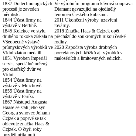
1837 Do technologických
Ve výrobním programu kávová souprava
procesů je zaveden
Diamant navazující na ojedinělý
měditisk.
fenomén Českého kubismu.
1844 Účast firmy na
2011 Ukončení výroby, uzavření
výstavě v Berlíně.
továrny.
1845 Kolekce ve stylu
2018 Značka Haas & Czjzek opět
druhého rokoka získala na
přechází do soukromých rukou české
Všeobecné výstavě
rodiny.
průmyslových výrobků ve
2020 Započata výroba drobných
Vídni zlatou medaili.
porcelánových křížků aj. výrobků v
1851 Vyroben Imperiál
malosériích a limitovaných edicích.
servis, speciálně určený
pro císařský dvůr ve
Vídni.
1854 Účast firmy na
výstavě v Mnichově.
1855 Účast firmy na
výstavě v Paříži.
1867 Nástupci Augusta
Haase se stali jeho syn
Georg a synovec Johann
Czjzek a poprvé se tak
objevuje značka Haas &
Czjzek. O čtyři roky
později přikupují