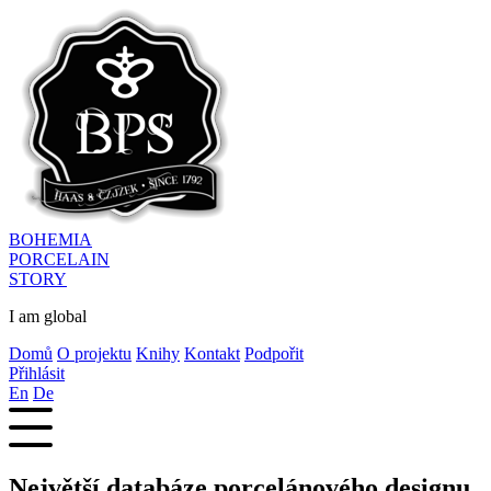
BOHEMIA
PORCELAIN
STORY
I am global
Domů
O projektu
Knihy
Kontakt
Podpořit
Přihlásit
En
De
Největší databáze porcelánového designu