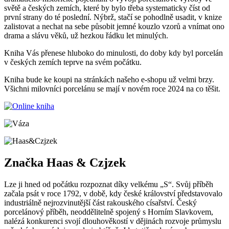
světě a českých zemích, které by bylo třeba systematicky číst od
první strany do té poslední. Nýbrž, stačí se pohodlně usadit, v knize
zalistovat a nechat na sebe působit jemné kouzlo vzorů a vnímat ono
drama a slávu věků, už hezkou řádku let minulých.
Kniha Vás přenese hluboko do minulosti, do doby kdy byl porcelán
v českých zemích teprve na svém počátku.
Kniha bude ke koupi na stránkách našeho e-shopu už velmi brzy.
Všichni milovníci porcelánu se mají v novém roce 2024 na co těšit.
Značka Haas & Czjzek
Lze ji hned od počátku rozpoznat díky velkému „S“. Svůj příběh
začala psát v roce 1792, v době, kdy české království představovalo
industriálně nejrozvinutější část rakouského císařství. Český
porcelánový příběh, neoddělitelně spojený s Horním Slavkovem,
nalézá konkurenci svojí dlouhověkostí v dějinách rozvoje průmyslu