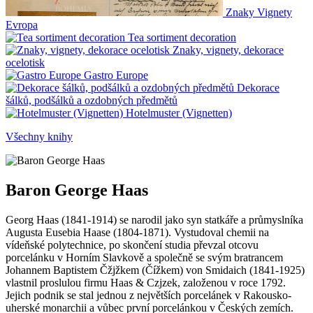
Znaky Vignety
Evropa
Tea sortiment decoration
Znaky, vignety, dekorace
ocelotisk
Gastro Europe
Dekorace
šálků, podšálků a ozdobných předmětů
Hotelmuster (Vignetten)
Všechny knihy
Baron George Haas
Georg Haas (1841-1914) se narodil jako syn statkáře a průmyslníka
Augusta Eusebia Haase (1804-1871). Vystudoval chemii na
vídeňské polytechnice, po skončení studia převzal otcovu
porcelánku v Horním Slavkově a společně se svým bratrancem
Johannem Baptistem Čžjžkem (Čížkem) von Smidaich (1841-1925)
vlastnil proslulou firmu Haas & Czjzek, založenou v roce 1792.
Jejich podnik se stal jednou z největších porcelánek v Rakousko-
uherské monarchii a vůbec první porcelánkou v Českých zemích.