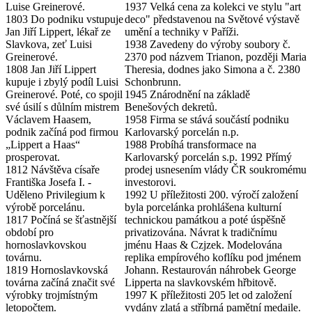
Luise Greinerové.
1937 Velká cena za kolekci ve stylu "art
1803 Do podniku vstupuje
deco" představenou na Světové výstavě
Jan Jiří Lippert, lékař ze
umění a techniky v Paříži.
Slavkova, zeť Luisi
1938 Zavedeny do výroby soubory č.
Greinerové.
2370 pod názvem Trianon, později Maria
1808 Jan Jiří Lippert
Theresia, dodnes jako Simona a č. 2380
kupuje i zbylý podíl Luisi
Schonbrunn.
Greinerové. Poté, co spojil
1945 Znárodnění na základě
své úsilí s důlním mistrem
Benešových dekretů.
Václavem Haasem,
1958 Firma se stává součástí podniku
podnik začíná pod firmou
Karlovarský porcelán n.p.
„Lippert a Haas“
1988 Probíhá transformace na
prosperovat.
Karlovarský porcelán s.p. 1992 Přímý
1812 Návštěva císaře
prodej usnesením vlády ČR soukromému
Františka Josefa I. -
investorovi.
Uděleno Privilegium k
1992 U příležitosti 200. výročí založení
výrobě porcelánu.
byla porcelánka prohlášena kulturní
1817 Počíná se šťastnější
technickou památkou a poté úspěšně
období pro
privatizována. Návrat k tradičnímu
hornoslavkovskou
jménu Haas & Czjzek. Modelována
továrnu.
replika empírového koflíku pod jménem
1819 Hornoslavkovská
Johann. Restaurován náhrobek George
továrna začíná značit své
Lipperta na slavkovském hřbitově.
výrobky trojmístným
1997 K příležitosti 205 let od založení
letopočtem.
vydány zlatá a stříbrná pamětní medaile.