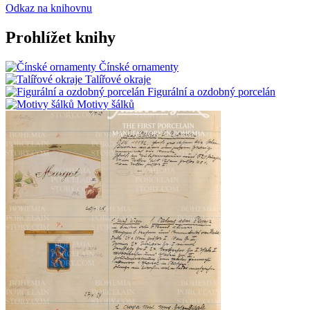
Odkaz na knihovnu
Prohlížet knihy
Čínské ornamenty
Talířové okraje
Figurální a ozdobný porcelán
Motivy šálků